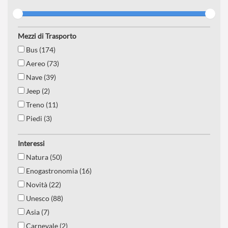
Mezzi di Trasporto
Bus (174)
Aereo (73)
Nave (39)
Jeep (2)
Treno (11)
Piedi (3)
Interessi
Natura (50)
Enogastronomia (16)
Novità (22)
Unesco (88)
Asia (7)
Carnevale (2)