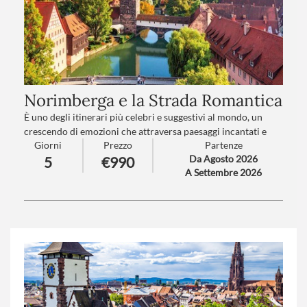
Norimberga e la Strada Romantica
È uno degli itinerari più celebri e suggestivi al mondo, un
crescendo di emozioni che attraversa paesaggi incantati e
Giorni
Prezzo
Partenze
ricchi di storia. Si snoda tra vallate pittoresche lungo il
Da Agosto 2026
5
€990
Danubio, dove si alternano case a graticcio, castelli barocchi
A Settembre 2026
maestosi e giardini multicolore che trasformano ogni
stagione in un quadro vivente. Lungo il percorso, villaggi
sospesi nel tempo raccontano storie medievali e tradizioni
senza tempo, regalando un’esperienza autentica e
indimenticabile.
Trattamento
: Pensione completa con bevande
Numero partecipanti
: minimo 25 - massimo 45