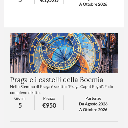
A Ottobre 2026
cucina tradizionale e scenari incantevoli sicuramente vi
sorprenderà.
Trattamento
: Pensione completa con bevande
Numero partecipanti
: minimo 20 massimo 45
Praga e i castelli della Boemia
Nello Stemma di Praga è scritto: “Praga Caput Regni”. E ciò
con pieno diritto.
Giorni
Prezzo
Partenze
Dalla sua fondazione, ha sempre avuto un ruolo importante
Da Agosto 2026
5
€950
nella storia dell’Europa intera.
A Ottobre 2026
È considerata una delle più belle città al mondo, “corona del
Mondo” e “sogno di pietra”.
Numero partecipanti
: minimo 20 - massimo 45