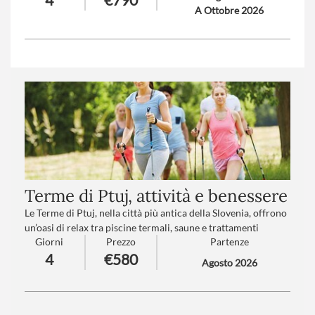
A Ottobre 2026
Un indimenticabile giornata lungo il “bel Danubio Blu” vi
trasporterà nel fascino del Medioevo e nella Grande Storia
d’Ungheria.
Numero partecipanti
: minimo 25 - massimo 45
Trattamento
: Pensione completa con bevande
Terme di Ptuj, attività e benessere
Le Terme di Ptuj, nella città più antica della Slovenia, offrono
un’oasi di relax tra piscine termali, saune e trattamenti
Giorni
Prezzo
Partenze
rigeneranti. Qui, il benessere si unisce alla storia, con le
4
€580
acque curative che sgorgano accanto a castelli medievali e
Agosto 2026
vestigia romane, in un perfetto equilibrio tra passato e relax
moderno.
Numero partecipanti
: minimo 15 massimo 35