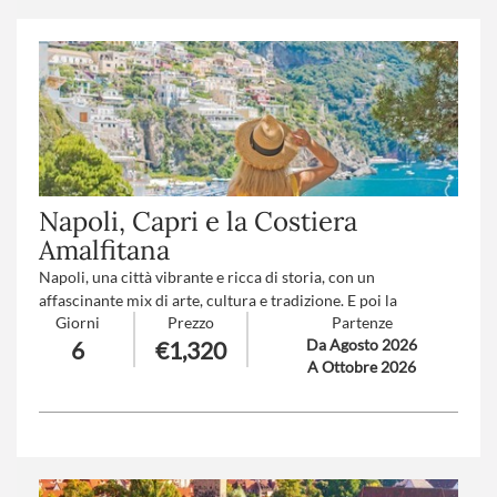
Trattamento
: Pensione completa con bevande
Napoli, Capri e la Costiera
Amalfitana
Napoli, una città vibrante e ricca di storia, con un
affascinante mix di arte, cultura e tradizione. E poi la
Giorni
Prezzo
Partenze
Costiera Amalfitana, poco distante, che è una delle
Da Agosto 2026
6
€1,320
meraviglie più celebri d'Italia assieme a Capri, l'isola iconica
A Ottobre 2026
del Golfo di Napoli, rinomata per la sua bellezza naturale e il
fascino esclusivo.
Numero partecipanti
minimo 20 - massimo 40
Trattamento
: Pensione completa con bevande