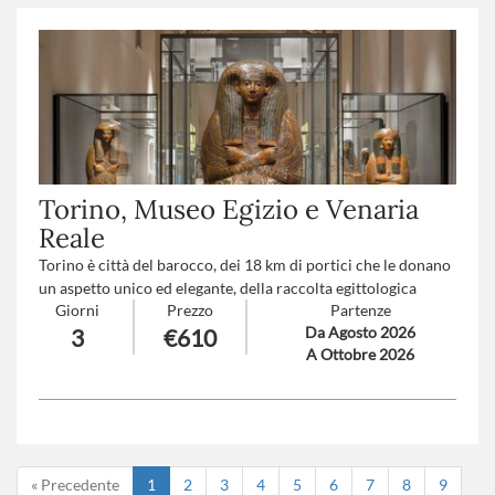
Trattamento
: Pensione completa con bevande
Torino, Museo Egizio e Venaria
Reale
Torino è città del barocco, dei 18 km di portici che le donano
un aspetto unico ed elegante, della raccolta egittologica
Giorni
Prezzo
Partenze
seconda solo a quella del Cairo, delle montagne sullo sfondo
Da Agosto 2026
3
€610
dei viali e del mitico fiume Po. La grandiosa Reggia di Venaria
A Ottobre 2026
Reale, patrimonio UNESCO, è la "Versailles italiana“
circondata da un polmone verde di 3.600 ettari.
Numero partecipanti
: minimo 20 - massimo 45
Trattamento
: Pensione completa con bevande
« Precedente
1
2
3
4
5
6
7
8
9