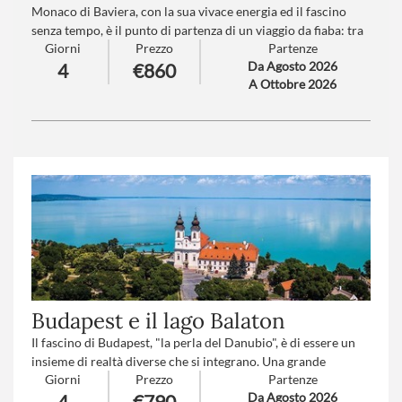
Monaco di Baviera, con la sua vivace energia ed il fascino
senza tempo, è il punto di partenza di un viaggio da fiaba: tra
Giorni
Prezzo
Partenze
le vette alpine si erge il maestoso Castello di
Da Agosto 2026
4
€860
Neuschwanstein, simbolo di sogni e meraviglia, mentre il
A Ottobre 2026
Lago di Chiemsee, con il suo castello incantato, regala
un’atmosfera da favola sospesa tra acqua e cielo.
Numero partecipanti
: minimo 25 - massimo 45
Trattamento
: Pensione completa con bevande
Budapest e il lago Balaton
Il fascino di Budapest, "la perla del Danubio", è di essere un
insieme di realtà diverse che si integrano. Una grande
Giorni
Prezzo
Partenze
capitale, ribattezzata "la Parigi dell'Est", divisa tra i ricordi
Da Agosto 2026
4
€790
dell'Impero e le contraddizioni della nuova Ungheria.