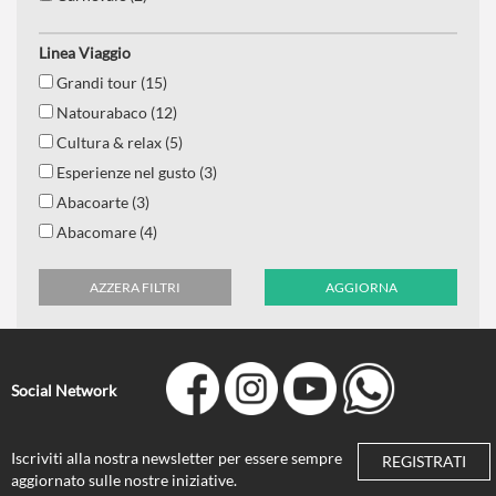
Est europa (19)
Linea Viaggio
Nord europa (14)
Grandi tour (15)
Destinazioni da sogno (19)
Natourabaco (12)
Castelli (23)
Cultura & relax (5)
Fioriture (4)
Esperienze nel gusto (3)
Mediterraneo (44)
Abacoarte (3)
Eventi imperdibili (28)
Abacomare (4)
Arte e musei (27)
Abacowellness (3)
Capitali europee (23)
AZZERA FILTRI
AGGIORNA
I tour classici (188)
Navigazione (9)
Escursioni 1 giorno (23)
Social Network
Iscriviti alla nostra newsletter per essere sempre
REGISTRATI
aggiornato sulle nostre iniziative.