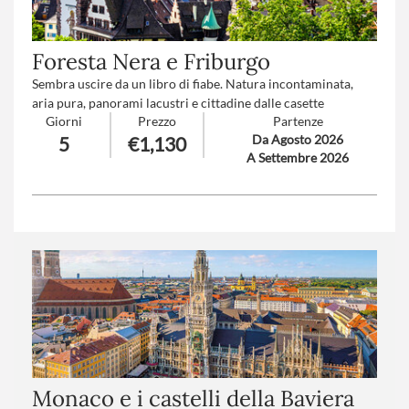
Foresta Nera e Friburgo
Sembra uscire da un libro di fiabe. Natura incontaminata,
aria pura, panorami lacustri e cittadine dalle casette
Giorni
Prezzo
Partenze
medioevali. Situate al confine con Svizzera e Francia, la
Da Agosto 2026
5
€1,130
Foresta Nera e Friburgo sono tra le zone più affascinanti ed
A Settembre 2026
amate dell’Europa centrale.
Trattamento
: Pensione completa con bevande
Numero partecipanti
: minimo 25- massimo 45
Monaco e i castelli della Baviera