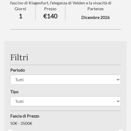
fascino di Klagenfurt, l’eleganza di Velden e la vivacità di
Giorni
Prezzo
Partenze
Villach!
1
€140
Dicembre 2026
Numero partecipanti
: minimo 20 - massimo 40
Trattamento
: Pranzo in ristorante
Filtri
Periodo
Tipo
Fascia di Prezzo
50
€ -
3500€