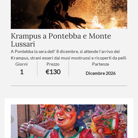
Krampus a Pontebba e Monte
Lussari
A Pontebba la sera dell’ 8 dicembre, si attende l’arrivo dei
Krampus, strani esseri dai musi mostruosi e ricoperti da pelli
Giorni
Prezzo
Partenze
e pellicce, in una rumorosa sfilata la cui tradizione si perde
1
€130
nella notte dei tempi.
Dicembre 2026
Numero partecipanti
: minimo 20 - massimo 40
Trattamento
:Pranzo in ristorante