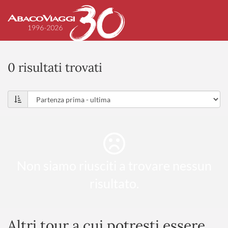
0 risultati trovati
Non siamo riusciti a trovare nessun
risultato.
Altri tour a cui potresti essere