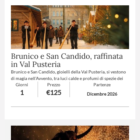
Brunico e San Candido, raffinata
in Val Pusteria
Brunico e San Candido, gioielli della Val Pusteria, si vestono
di magia nell’Avvento, tra luci calde e profumi di spezie dei
Giorni
Prezzo
Partenze
mercatini di Natale. Per chi ama gli ambienti da favola,
1
€125
l’atmosfera romantica e il buongusto dell’Alto Adige.
Dicembre 2026
Numero partecipanti
: minimo 20 - massimo 40
Trattamento
: Pranzo in ristorante