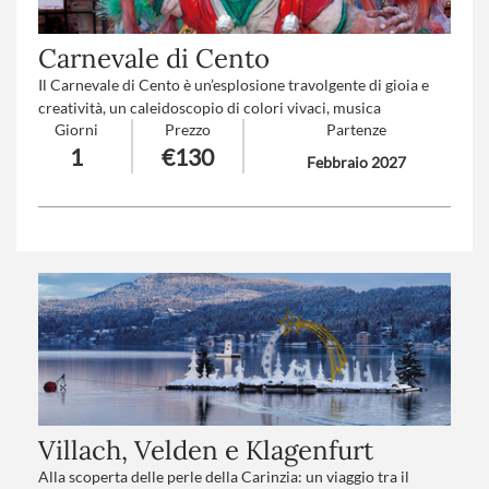
Carnevale di Cento
Il Carnevale di Cento è un’esplosione travolgente di gioia e
creatività, un caleidoscopio di colori vivaci, musica
Giorni
Prezzo
Partenze
coinvolgente e sorrisi contagiosi. Qui la tradizione prende
1
€130
vita in forme sorprendenti, tra carri maestosi e travestimenti
Febbraio 2027
fantasiosi, trasformando ogni cuore in un bambino che si
lascia avvolgere dalla magia e dall’incanto di un sogno
condiviso.
Numero partecipanti
: minimo 20 - massimo 40
Trattamento
*: Pranzo in ristorante
Villach, Velden e Klagenfurt
Alla scoperta delle perle della Carinzia: un viaggio tra il