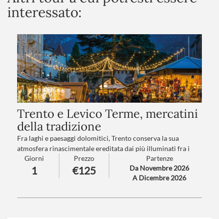
interessato:
Trento e Levico Terme, mercatini
della tradizione
Fra laghi e paesaggi dolomitici, Trento conserva la sua
atmosfera rinascimentale ereditata dai più illuminati fra i
Giorni
Prezzo
Partenze
Principi Vescovi.
Da Novembre 2026
1
€125
Levico vi trasporterà in un mondo incantato grazie al suo
A Dicembre 2026
lago e ai suoi mercatini nel Parco delle Terme degli Asburgo…
Numero partecipanti
: minimo 20 - massimo 40
Trattamento
: Pranzo in ristorante